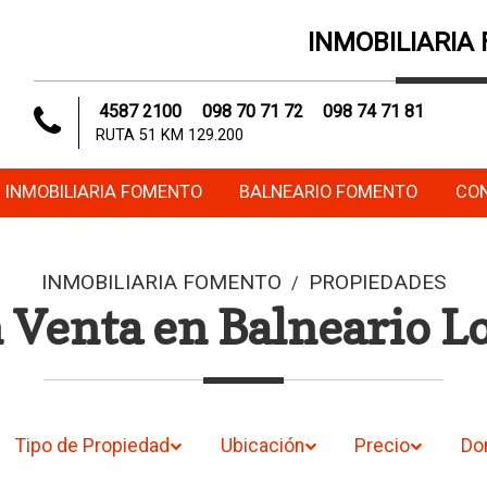
INMOBILIARIA
4587 2100
098 70 71 72
098 74 71 81
RUTA 51 KM 129.200
INMOBILIARIA FOMENTO
BALNEARIO FOMENTO
CO
INMOBILIARIA FOMENTO
PROPIEDADES
/
 Venta en Balneario L
Tipo de Propiedad
Ubicación
Precio
Do