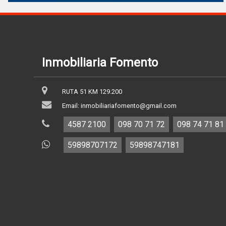
Inmobiliaria Fomento
RUTA 51 KM 129.200
Email: inmobiliariafomento@gmail.com
4587 2100
098 70 71 72
098 74 71 81
59898707172
59898747181