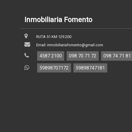
Inmobiliaria Fomento
RUTA 51 KM 129.200
Email: inmobiliariafomento@gmail.com
4587 2100
098 70 71 72
098 74 71 81
59898707172
59898747181