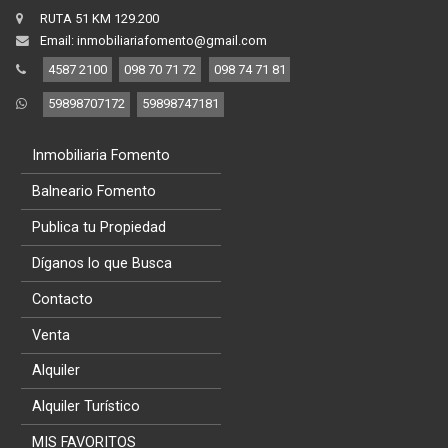
RUTA 51 KM 129.200
Email: inmobiliariafomento@gmail.com
4587 2100
098 70 71 72
098 74 71 81
59898707172
59898747181
Inmobiliaria Fomento
Balneario Fomento
Publica tu Propiedad
Díganos lo que Busca
Contacto
Venta
Alquiler
Alquiler Turístico
MIS FAVORITOS