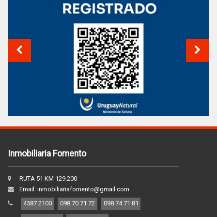
Inmobiliaria Fomento
RUTA 51 KM 129.200
Email: inmobiliariafomento@gmail.com
4587 2100
098 70 71 72
098 74 71 81